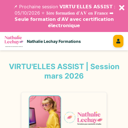
📌 Prochaine session 𝗩𝗜𝗥𝗧𝗨'𝗘𝗟𝗟𝗘𝗦 𝗔𝗦𝗦𝗜𝗦𝗧 :
05/10/2026 ⭐️ 𝟏𝐞̀𝐫𝐞 𝐟𝐨𝐫𝐦𝐚𝐭𝐢𝐨𝐧 𝐝'𝐀𝐕 𝐞𝐧 𝐅𝐫𝐚𝐧𝐜𝐞 ➡️
𝗦𝗲𝘂𝗹𝗲 𝗳𝗼𝗿𝗺𝗮𝘁𝗶𝗼𝗻 𝗱'𝗔𝗩 𝗮𝘃𝗲𝗰 𝗰𝗲𝗿𝘁𝗶𝗳𝗶𝗰𝗮𝘁𝗶𝗼𝗻
𝗲́𝗹𝗲𝗰𝘁𝗿𝗼𝗻𝗶𝗾𝘂𝗲
Nathalie Lechay Formations
VIRTU'ELLES ASSIST | Session
mars 2026